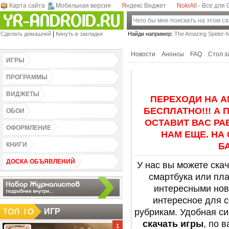
Карта сайта
Мобильная версия
Я
ндекс Виджет
NokiAll
- Все для
Games-Androidz.Ru - Скачать программы,
|
Сделать домашней
Кинуть в закладки
Найди например:
The Amazing Spider-M
виджеты, обои, темы и игры для Андроид
бесплатно! Весь софт в одном месте.
Новости
Анонсы
FAQ
Стол з
ИГРЫ
ПРОГРАММЫ
ВИДЖЕТЫ
ПЕРЕХОДИ НА A
БЕСПЛАТНО!!! А
ОБОИ
ОСТАВИТ ВАС РА
ОФОРМЛЕНИЕ
НАМ ЕЩЕ. НА
КНИГИ
БА
ДОСКА ОБЪЯВЛЕНИЙ
У нас вы можете ска
смартбука или пла
интересными нови
интересное для 
ИГР
рубрикам. Удобная с
скачать игры
, по 