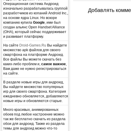
Операционная система Андроид
изначально разрабатывалась группой
Добавлять комме
разработчиков из копаний Android Inc.,
на основе ядра Linux. Но вскоре
компанию купила
Google
, ими был
создан альянс Open Handset Alliance
(OHA), который сейчас поддерживает
и развивает платформу.
На сайте
Droid-Games.Ru
Вы найдете
множество apk файлов для своего
смартфона на платформе Андроид.
Все файлы Вы можете скачать без
каких-либо проблем и,
самое важное
,
Вам даже не нужно регистрироваться
на сайте.
В разделе новые игры для андроид,
Вы найдете множество популярных
игр для своего смартфона. Категория
ежедневно обновляется, добавляются
новые игры и обновляются старые.
Много красивых, анимированных
обоев под любое настроение можно
так же бесплатно скачать из раздела
обои для андроид. Также из раздела
темы для андроид можно что-то