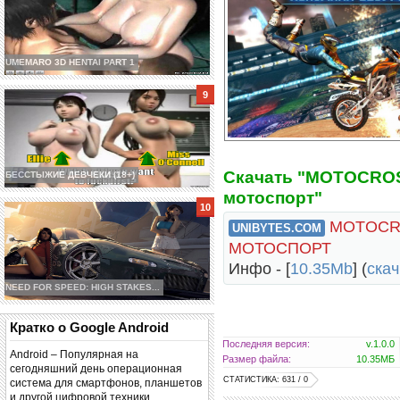
UMEMARO 3D HENTAI PART 1
Cкачать "MOTOCRO
БЕССТЫЖИЕ ДЕВЧЕКИ (18+)
мотоспорт"
MOTOCR
UNIBYTES.COM
МОТОСПОРТ
Инфо - [
10.35Mb
] (
cкач
NEED FOR SPEED: HIGH STAKES...
Кратко о Google Android
Последняя версия:
v.1.0.0
Android – Популярная на
Размер файла:
10.35МБ
сегодняшний день операционная
СТАТИСТИКА: 631 / 0
система для смартфонов, планшетов
и другой цифровой техники.