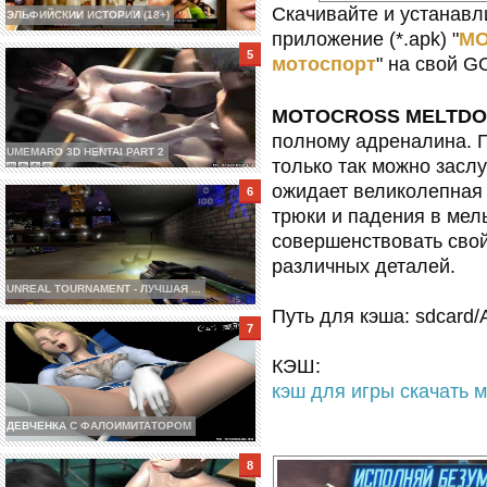
Скачивайте и устанавл
ЭЛЬФИЙСКИИ ИСТОРИИ (18+)
приложение (*.apk) "
MO
мотоспорт
" на свой 
MOTOCROSS MELTD
полному адреналина. П
UMEMARO 3D HENTAI PART 2
только так можно засл
ожидает великолепная
трюки и падения в мел
совершенствовать свой
различных деталей.
UNREAL TOURNAMENT - ЛУЧШАЯ ...
Путь для кэша: sdcard/
КЭШ:
кэш для игры скачать 
ДЕВЧЕНКА С ФАЛОИМИТАТОРОМ