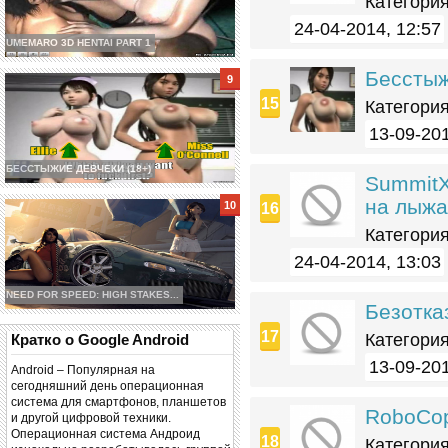
Категория
24-04-2014, 12:57
UMEMARO 3D HENTAI PART 1
Бесстыж
Категория
13-09-201
БЕССТЫЖИЕ ДЕВЧЕКИ (18+)
SummitX
на лыжа
Категория
24-04-2014, 13:03
NEED FOR SPEED: HIGH STAKES...
Безотка
Категория
Кратко о Google Android
13-09-201
Android – Популярная на
сегодняшний день операционная
система для смартфонов, планшетов
RoboCop
и другой цифровой техники.
Операционная система Андроид
Категория