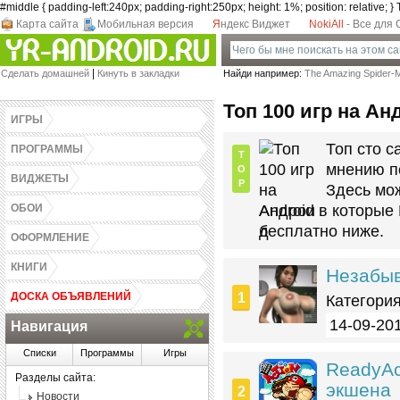
#middle { padding-left:240px; padding-right:250px; height: 1%; position: relative; }
Карта сайта
Мобильная версия
Я
ндекс Виджет
NokiAll
- Все для
Games-Androidz.Ru - Скачать программы,
|
Сделать домашней
Кинуть в закладки
Найди например:
The Amazing Spider-M
виджеты, обои, темы и игры для Андроид
бесплатно! Весь софт в одном месте.
Топ 100 игр на Ан
ИГРЫ
Топ сто с
ПРОГРАММЫ
T
мнению п
O
ВИДЖЕТЫ
P
Здесь мож
ОБОИ
Android в которые
бесплатно ниже.
ОФОРМЛЕНИЕ
КНИГИ
Незабыв
ДОСКА ОБЪЯВЛЕНИЙ
Категория
14-09-201
Навигация
Списки
Программы
Игры
ReadyAc
Разделы сайта:
экшена
Новости