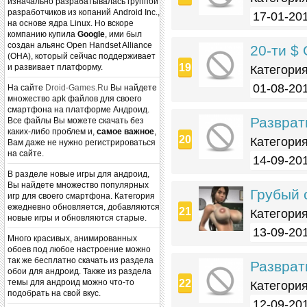
изначально разрабатывалась группой
разработчиков из копаний Android Inc.,
17-01-201
на основе ядра Linux. Но вскоре
компанию купила
Google
, ими был
создан альянс Open Handset Alliance
20-ти $ 
(OHA), который сейчас поддерживает
и развивает платформу.
Категория
01-08-201
На сайте
Droid-Games.Ru
Вы найдете
множество apk файлов для своего
смартфона на платформе Андроид.
Разврат
Все файлы Вы можете скачать без
каких-либо проблем и,
самое важное
,
Категория
Вам даже не нужно регистрироваться
на сайте.
14-09-201
В разделе новые игры для андроид,
Вы найдете множество популярных
Грубый с
игр для своего смартфона. Категория
ежедневно обновляется, добавляются
Категория
новые игры и обновляются старые.
13-09-201
Много красивых, анимированных
обоев под любое настроение можно
так же бесплатно скачать из раздела
Разврат
обои для андроид. Также из раздела
темы для андроид можно что-то
Категория
подобрать на свой вкус.
12-09-201