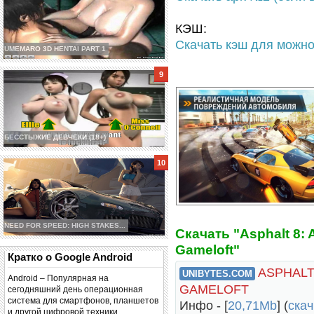
КЭШ:
Скачать кэш для можно
UMEMARO 3D HENTAI PART 1
БЕССТЫЖИЕ ДЕВЧЕКИ (18+)
NEED FOR SPEED: HIGH STAKES...
Cкачать "Asphalt 8: 
Gameloft"
Кратко о Google Android
ASPHALT
UNIBYTES.COM
Android – Популярная на
GAMELOFT
сегодняшний день операционная
система для смартфонов, планшетов
Инфо - [
20,71Mb
] (
cкач
и другой цифровой техники.