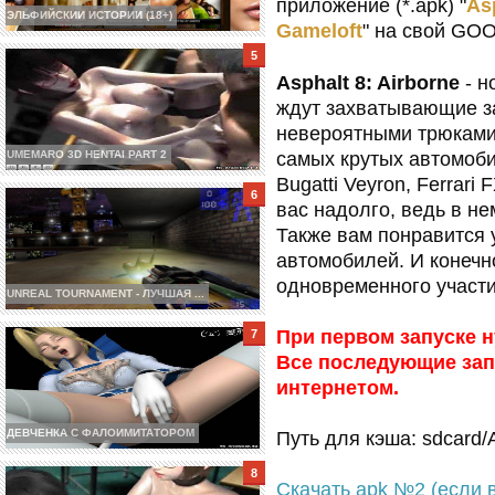
приложение (*.apk) "
As
ЭЛЬФИЙСКИИ ИСТОРИИ (18+)
Gameloft
" на свой GO
Asphalt 8: Airborne
- н
ждут захватывающие з
невероятными трюками.
UMEMARO 3D HENTAI PART 2
самых крутых автомоби
Bugatti Veyron, Ferrar
вас надолго, ведь в н
Также вам понравится
автомобилей. И конечн
одновременного участи
UNREAL TOURNAMENT - ЛУЧШАЯ ...
При первом запуске н
Все последующие за
интернетом.
ДЕВЧЕНКА С ФАЛОИМИТАТОРОМ
Путь для кэша: sdcard/
Скачать apk №2 (если 