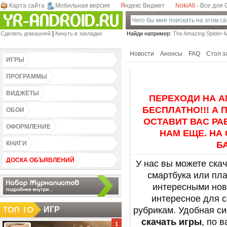
Карта сайта
Мобильная версия
Я
ндекс Виджет
NokiAll
- Все для
Games-Androidz.Ru - Скачать программы,
|
Сделать домашней
Кинуть в закладки
Найди например:
The Amazing Spider-M
виджеты, обои, темы и игры для Андроид
бесплатно! Весь софт в одном месте.
Новости
Анонсы
FAQ
Стол з
ИГРЫ
ПРОГРАММЫ
ВИДЖЕТЫ
ПЕРЕХОДИ НА A
БЕСПЛАТНО!!! А
ОБОИ
ОСТАВИТ ВАС РА
ОФОРМЛЕНИЕ
НАМ ЕЩЕ. НА
КНИГИ
БА
ДОСКА ОБЪЯВЛЕНИЙ
У нас вы можете ска
смартбука или пла
интересными нови
интересное для 
ИГР
рубрикам. Удобная с
скачать игры
, по 