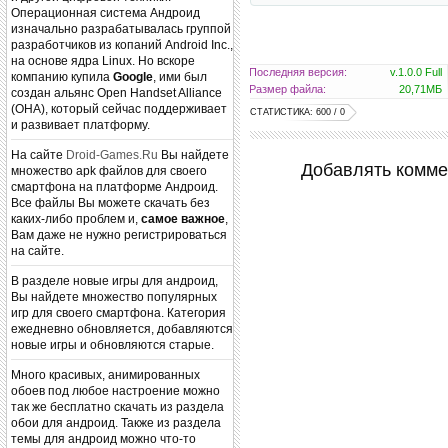
Операционная система Андроид
изначально разрабатывалась группой
разработчиков из копаний Android Inc.,
на основе ядра Linux. Но вскоре
Последняя версия:
v.1.0.0 Full
компанию купила
Google
, ими был
Размер файла:
20,71МБ
создан альянс Open Handset Alliance
(OHA), который сейчас поддерживает
СТАТИСТИКА: 600 / 0
и развивает платформу.
На сайте
Droid-Games.Ru
Вы найдете
Добавлять комме
множество apk файлов для своего
смартфона на платформе Андроид.
Все файлы Вы можете скачать без
каких-либо проблем и,
самое важное
,
Вам даже не нужно регистрироваться
на сайте.
В разделе новые игры для андроид,
Вы найдете множество популярных
игр для своего смартфона. Категория
ежедневно обновляется, добавляются
новые игры и обновляются старые.
Много красивых, анимированных
обоев под любое настроение можно
так же бесплатно скачать из раздела
обои для андроид. Также из раздела
темы для андроид можно что-то