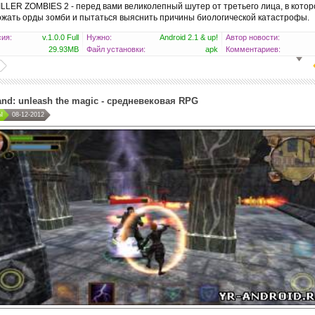
LER ZOMBIES 2 - перед вами великолепный шутер от третьего лица, в котор
ожать орды зомби и пытаться выяснить причины биологической катастрофы.
ия:
v.1.0.0 Full
Нужно:
Android 2.1 & up!
Автор новости:
29.93MB
Файл установки:
apk
Комментариев:
and: unleash the magic - средневековая RPG
Ы
08-12-2012