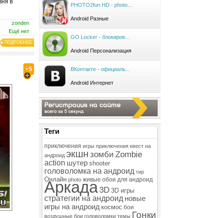
вня в
PHOTO2fun HD - photo...
Android Разные
zonden
Ещё нет
GO Locker - блокиров...
ПОДРОБНЕЕ
Android Персонализация
+5
ВКонтакте - официаль...
Android Интернет
Теги
приключения
игры приключения
квест на
экшн
зомби
Zombie
андроид
action
шутер
shooter
головоломка на андроид
тир
Онлайн
живые обои для андроид
photo
Аркада
3D
3D игры
стратегии на андроид
новые
игры на андроид
космос
бои
Гонки
воздушные бои
головоломки
темы