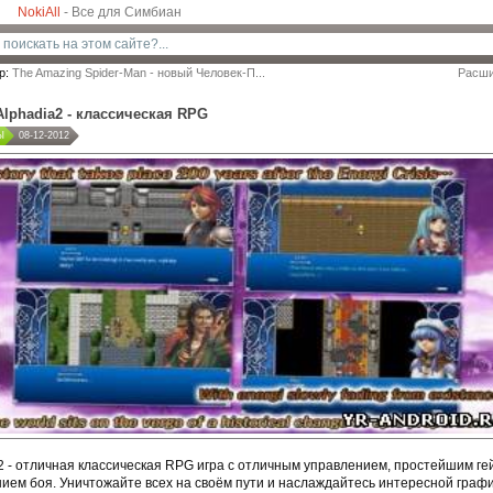
NokiAll
- Все для Симбиан
р:
The Amazing Spider-Man - новый Человек-П...
Расши
lphadia2 - клаcсическая RPG
Ы
08-12-2012
2 - отличная классическая RPG игра с отличным управлением, простейшим г
нием боя. Уничтожайте всех на своём пути и наслаждайтесь интересной графи