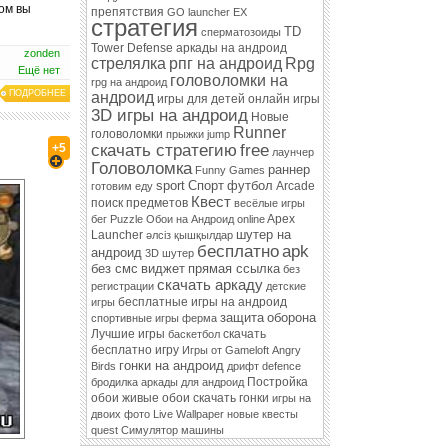
ом вы
препятствия
GO launcher EX
стратегия
TD
сперматозоиды
Tower Defense
аркады на андроид
zonden
стрелялка
рпг на андроид
Rpg
Ещё нет
головоломки на
rpg на андроид
ПОДРОБНЕЕ
андроид
игры для детей
онлайн игры
3D игры на андроид
Новые
Runner
головоломки
прыжки
jump
скачать стратегию
free
+5
лаунчер
Головоломка
раннер
Funny Games
sport
Спорт
футбол
Arcade
готовим еду
Квест
поиск предметов
весёлые игры
Apex
бег
Puzzle
Обои на Андроид
online
шутер на
Launcher
әлсіз қышқылдар
бесплатно
apk
андроид
3D шутер
без смс
виджет
прямая ссылка
без
скачать аркаду
регистрации
детские
бесплатные игры на андроид
игры
защита
оборона
спортивные игры
ферма
Лучшие игры
скачать
баскетбол
бесплатно игру
Игры от Gameloft
Angry
гонки на андроид
Birds
дрифт
defence
Постройка
бродилка
аркады для андроид
обои
живые обои
скачать гонки
игры на
двоих
фото
Live Wallpaper
новые квесты
quest
Симулятор
машины