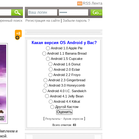
RSS Лента
|
ренный поиск
Регистрация на сайте
Забыли пароль ?
+8
Какая версия OS Android у Вас?
Android 1.0 Apple Pie
Android 1.1 Banana Bread
Android 1.5 Cupcake
Android 1.6 Donut
Android 2.0 Eclair
Android 2.2 Froyo
Android 2.3 Gingerbread
Android 3.0 Honeycomb
Android 4.0 I.C. Sandwich
Android 4.1 Jelly Bean
Android 4.4 Kitkat
Другой Кастом
[
·
]
Результаты
Архив опросов
Всего ответов:
83
еймплеем и
кой.