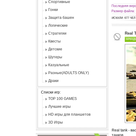
Спортивные
Последняя верс
Гонки
Размер файла:
Защита башен
ИСКАЛИ: 677 ЧЕЛ
Логические
Real 
Стратегии
АРКАД
Квесты
Детские
Шутеры
Казуальные
Разные(ADULTS ONLY)
Драки
Списки игр:
TOP 100 GAMES
Лучшие игры
HD игры для планшетов
3D Игры
Real tank - в
танков.