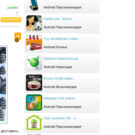
Android Персонализация
zonden
1
Farkle Live: Зонк в ...
ПОДРОБНЕЕ
Android Персонализация
+6
Учу английские слова...
Android Разные
Навител Навигатор дл...
Android Навигация
Drums Droid realisti...
Android Мультимедиа
Windows 8 for Androi...
Android Персонализация
Holo Launcher HD - н...
Android Персонализация
у доставить