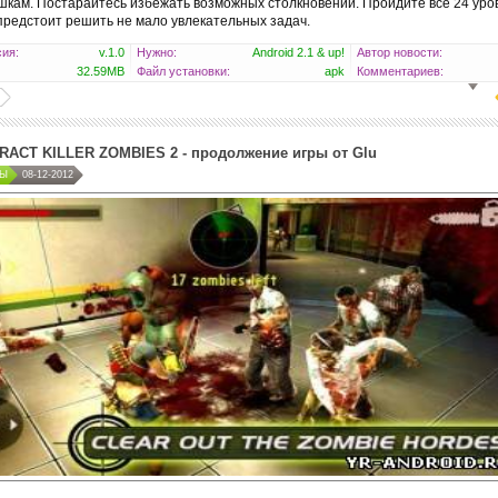
шкам. Постарайтесь избежать возможных столкновений. Пройдите все 24 уро
предстоит решить не мало увлекательных задач.
ия:
v.1.0
Нужно:
Android 2.1 & up!
Автор новости:
32.59MB
Файл установки:
apk
Комментариев:
ACT KILLER ZOMBIES 2 - продолжение игры от Glu
РЫ
08-12-2012