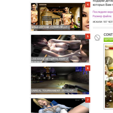
подарки дети
которых Вам 
Последняя верс
Размер файла:
ИСКАЛИ: 557 ЧЕЛ
ЭЛЬФИЙСКИИ ИСТОРИИ (18+)
CONTR
ШУТЕ
UMEMARO 3D HENTAI PART 2
UNREAL TOURNAMENT - ЛУЧШАЯ ...