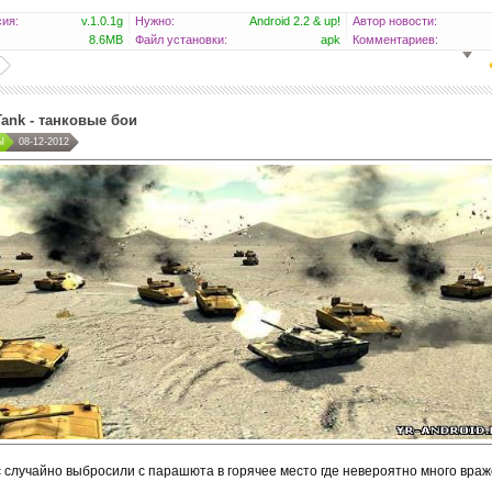
ия:
v.1.0.1g
Нужно:
Android 2.2 & up!
Автор новости:
8.6MB
Файл установки:
apk
Комментариев:
Tank - танковые бои
Ы
08-12-2012
ас случайно выбросили с парашюта в горячее место где невероятно много враж