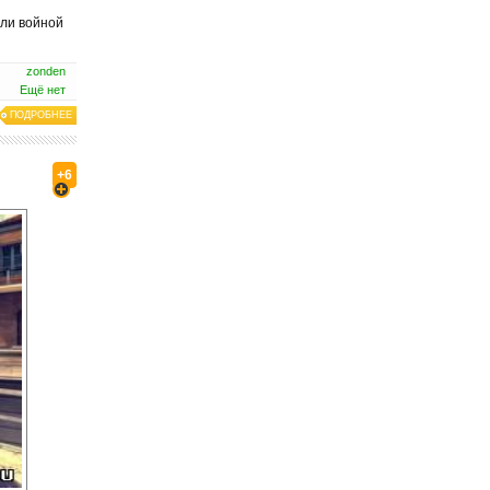
шли войной
zonden
Ещё нет
ПОДРОБНЕЕ
+6