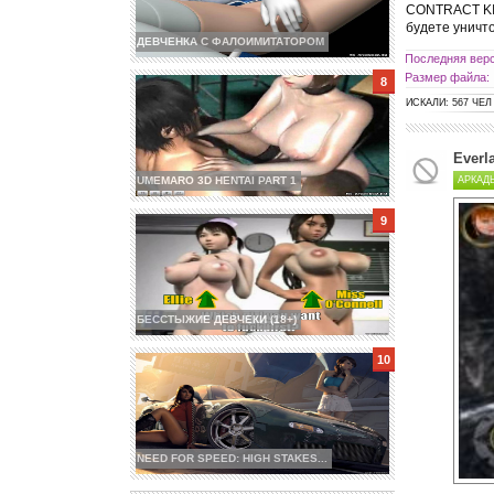
CONTRACT KIL
будете уничт
ДЕВЧЕНКА С ФАЛОИМИТАТОРОМ
Последняя верс
Размер файла:
ИСКАЛИ: 567 ЧЕЛ
Everl
АРКАД
UMEMARO 3D HENTAI PART 1
БЕССТЫЖИЕ ДЕВЧЕКИ (18+)
NEED FOR SPEED: HIGH STAKES...