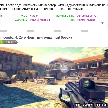
old
- после падения кометы мир перевернулся и дружественные племена по
. Помогите юной Аруку, вождю племени Ястреба, вернуть мир
ия:
v.1.0
Нужно:
Android 2.1 & up!
Автор новости:
169.37MB
Файл установки:
apk
Комментариев:
n combat 4: Zero Hour - долгожданный боевик
РЫ
08-12-2012