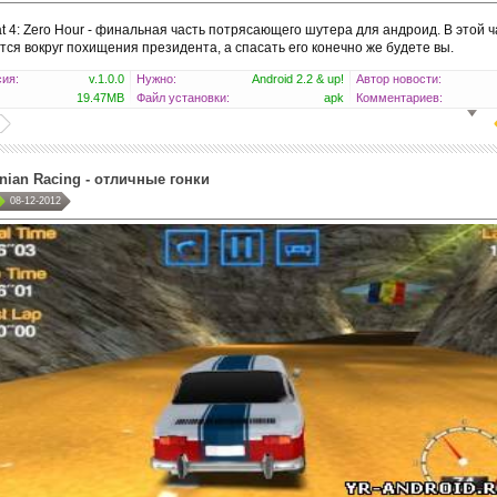
t 4: Zero Hour - финальная часть потрясающего шутера для андроид. В этой 
ся вокруг похищения президента, а спасать его конечно же будете вы.
ия:
v.1.0.0
Нужно:
Android 2.2 & up!
Автор новости:
19.47MB
Файл установки:
apk
Комментариев:
ian Racing - отличные гонки
08-12-2012