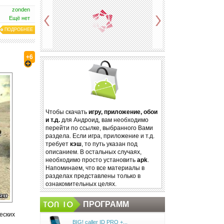
zonden
Ещё нет
ПОДРОБНЕЕ
>
<
+6
Чтобы скачать
игру, приложение, обои
и т.д.
для Андроид, вам необходимо
перейти по ссылке, выбранного Вами
раздела. Если игра, приложение и т.д.
требует
кэш
, то путь указан под
описанием. В остальных случаях,
необходимо просто установить
apk
.
Напоминаем, что все материалы в
разделах представлены только в
ознакомительных целях.
ПРОГРАММ
еских
BIG! caller ID PRO +...