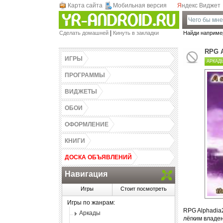
Карта сайта
Мобильная версия
Я
ндекс Виджет
Games-Androidz.Ru - Скачать программы,
|
Сделать домашней
Кинуть в закладки
Найди наприме
виджеты, обои, темы и игры для Андроид
бесплатно! Весь софт в одном месте.
RPG A
ИГРЫ
АРКАД
ПРОГРАММЫ
ВИДЖЕТЫ
ОБОИ
ОФОРМЛЕНИЕ
КНИГИ
ДОСКА ОБЪЯВЛЕНИЙ
Навигация
Игры
Стоит посмотреть
Игры по жанрам:
RPG Alphadia
Аркады
лёгким владе