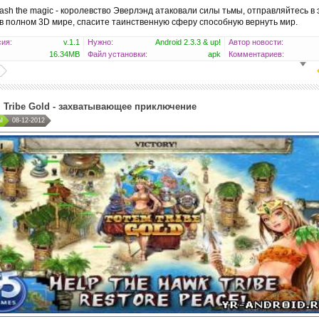
eash the magic - королевство Эверлэнд атаковали силы тьмы, отправляйтесь в
в полном 3D мире, спасите таинственную сферу способную вернуть мир.
ия:
v.1.1
Нужно:
Android 2.3.3 & up!
Автор новости:
16.34MB
Файл установки:
apk
Комментариев:
 Tribe Gold - захватывающее приключение
Ы
08-12-2012