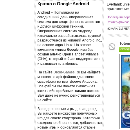
Кратко о Google Android
Everland: unl
приключение 
Android – Популярная на
сегодняшний день операционная
Последняя верс
система для смартфонов, планшетов
Размер файла:
и другой цифровой техники.
ИСКАЛИ: 517 ЧЕЛ
Операционная система Андроид
изначально разрабатывалась группой
разработчиков из копаний Android Inc.,
Totem
на основе ядра Linux. Но вскоре
АРКАД
компанию купила
Google
, ими был
создан альянс Open Handset Alliance
(OHA), который сейчас поддерживает
и развивает платформу.
На сайте
Droid-Games.Ru
Вы найдете
множество apk файлов для своего
смартфона на платформе Андроид.
Все файлы Вы можете скачать без
каких-либо проблем и,
самое важное
,
Вам даже не нужно регистрироваться
на сайте.
В разделе новые игры для андроид,
Вы найдете множество популярных
игр для своего смартфона. Категория
ежедневно обновляется, добавляются
новые игры и обновляются старые.