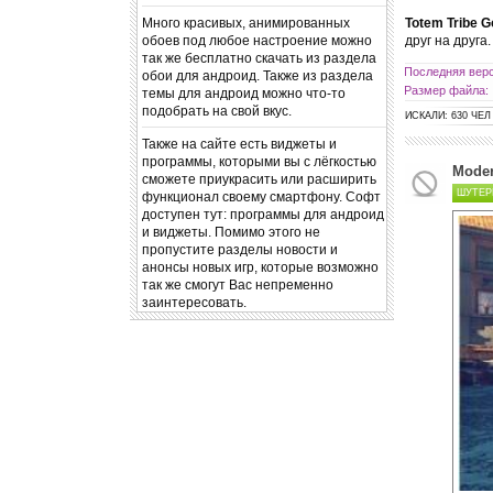
Много красивых, анимированных
Totem Tribe G
обоев под любое настроение можно
друг на друга
так же бесплатно скачать из раздела
Последняя верс
обои для андроид. Также из раздела
Размер файла:
темы для андроид можно что-то
подобрать на свой вкус.
ИСКАЛИ: 630 ЧЕЛ
Также на сайте есть виджеты и
программы, которыми вы с лёгкостью
Moder
сможете приукрасить или расширить
ШУТЕ
функционал своему смартфону. Софт
доступен тут: программы для андроид
и виджеты. Помимо этого не
пропустите разделы новости и
анонсы новых игр, которые возможно
так же смогут Вас непременно
заинтересовать.