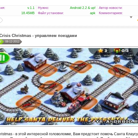
ия:
v.1.1
Нужно:
Android 2.2 & up!
Автор новости:
18.45MB
Файл установки:
apk
Комментариев:
 Crisis Christmas - управляем поездами
Ы
08-12-2012
Christmas - в этой интересной головоломке, Вам предстоит помочь Санта Клаус