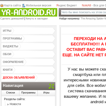
Карта сайта
Мобильная версия
Я
ндекс Виджет
NokiAll
- Все для
Games-Androidz.Ru - Скачать программы,
|
Сделать домашней
Кинуть в закладки
Найди например:
The Amazing Spider-M
виджеты, обои, темы и игры для Андроид
бесплатно! Весь софт в одном месте.
ИГРЫ
ПЕРЕХОДИ НА 
ПРОГРАММЫ
БЕСПЛАТНО!!! А
ВИДЖЕТЫ
ОСТАВИТ ВАС РАВ
ОБОИ
ЕЩЕ. НА САЙТЕ НЕТ
ОФОРМЛЕНИЕ
У нас вы можете ск
КНИГИ
смартбука или пл
ДОСКА ОБЪЯВЛЕНИЙ
интересными новинкам
для себя. Все моби
Навигация
система скачивания
Списки
Программы
Игры
вашему желанию. И п
Разделы сайта:
android
Новости