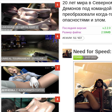
20 лет мира в Северно
Демонов под командой 
преобразовали когда-т
опасностями и злом.
UMEMARO 3D HENTAI PART 2
Последняя версия:
v.2.2.0
Размер файла:
2.59MB
ИСКАЛИ: 511 ЧЕЛ
Need for Speed:
ГОНКИ
14-07-2012
UNREAL TOURNAMENT - ЛУЧШАЯ ...
ДЕВЧЕНКА С ФАЛОИМИТАТОРОМ