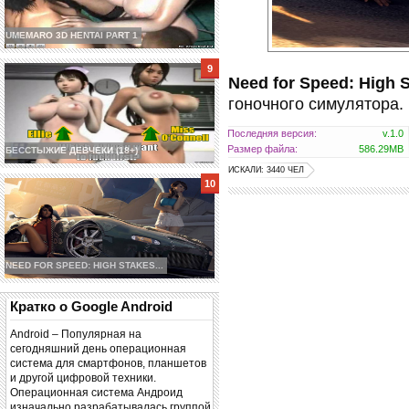
UMEMARO 3D HENTAI PART 1
Need for Speed: High 
гоночного симулятора.
Последняя версия:
v.1.0
Размер файла:
586.29MB
БЕССТЫЖИЕ ДЕВЧЕКИ (18+)
ИСКАЛИ: 3440 ЧЕЛ
NEED FOR SPEED: HIGH STAKES...
Кратко о Google Android
Android – Популярная на
сегодняшний день операционная
система для смартфонов, планшетов
и другой цифровой техники.
Операционная система Андроид
изначально разрабатывалась группой