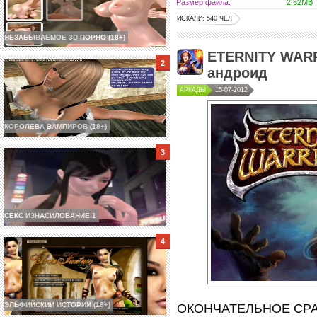
Размер файла:
2.52MB
ИСКАЛИ: 540 ЧЕЛ
НЕЗАБЫВАЕМОЕ 3D ПОРНО (18+)
ETERNITY WARR
андроид
АРКАДЫ
15-07-2012
КОРОЛЕВА ВАМПИРОВ (18+)
СЕКС ИЗНАСИЛОВАНИЕ 1
ЭЛЬФИЙСКИИ ИСТОРИИ (18+)
ОКОНЧАТЕЛЬНОЕ СРА