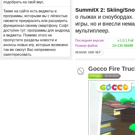
подобрать на свой вкус.
SummitX 2: Skiing/Sn
Также на сайте есть виджеты и
о лыжах и сноубордах.
программы, которыми вы с лёгкостью
сможете приукрасить или расширить
игры, но и внесли нема
функционал своему смартфону. Софт
мультиплеер.
доступен тут: программы для андроид
и виджеты. Помимо этого не
пропустите разделы новости и
Последняя версия:
v.1.0.1 Full
анонсы новых игр, которые возможно
Размер файла:
10+130 MbMB
так же смогут Вас непременно
ИСКАЛИ: 1606 ЧЕЛ
заинтересовать.
Gocco Fire Tru
АРКАДЫ
24-04-2014