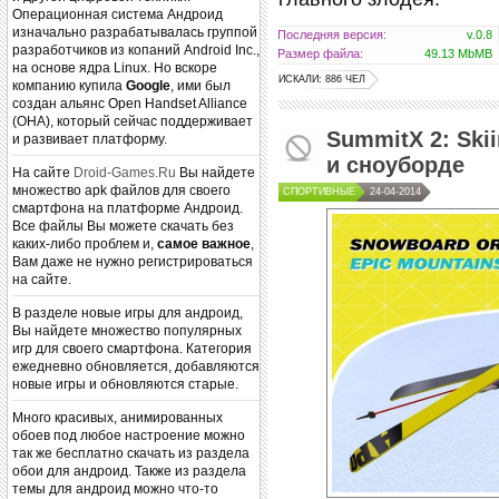
Операционная система Андроид
изначально разрабатывалась группой
Последняя версия:
v.0.8
разработчиков из копаний Android Inc.,
Размер файла:
49.13 MbMB
на основе ядра Linux. Но вскоре
ИСКАЛИ: 886 ЧЕЛ
компанию купила
Google
, ими был
создан альянс Open Handset Alliance
(OHA), который сейчас поддерживает
SummitX 2: Ski
и развивает платформу.
и сноуборде
На сайте
Droid-Games.Ru
Вы найдете
множество apk файлов для своего
СПОРТИВНЫЕ
24-04-2014
смартфона на платформе Андроид.
Все файлы Вы можете скачать без
каких-либо проблем и,
самое важное
,
Вам даже не нужно регистрироваться
на сайте.
В разделе новые игры для андроид,
Вы найдете множество популярных
игр для своего смартфона. Категория
ежедневно обновляется, добавляются
новые игры и обновляются старые.
Много красивых, анимированных
обоев под любое настроение можно
так же бесплатно скачать из раздела
обои для андроид. Также из раздела
темы для андроид можно что-то