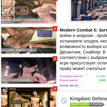
НЕЗАБЫВАЕМОЕ 3D ПОРНО (18+)
Modern Combat 5: За
войне и анархии - про
остановите злодея, нес
возможность выбора кл
КОРОЛЕВА ВАМПИРОВ (18+)
Десантник, Снайпер. В
соответствии с выбран
игре присутствует отл
праву может считаться
Последняя версия:
v.1.0.0c
Размер файла:
42MB
СЕКС ИЗНАСИЛОВАНИЕ 1
ИСКАЛИ: 888 ЧЕЛ
Kingdom Defens
ЗАЩИТА БАШЕН
24-04-2014