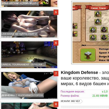
ЭЛЬФИЙСКИИ ИСТОРИИ (18+)
UMEMARO 3D HENTAI PART 2
UNREAL TOURNAMENT - ЛУЧШАЯ ...
Kingdom Defense
- зл
ваше королевство, защ
мирах, 6 видов башен 
Последняя версия:
v.1,0
ДЕВЧЕНКА С ФАЛОИМИТАТОРОМ
Размер файла:
21.65 MBMB
ИСКАЛИ: 968 ЧЕЛ