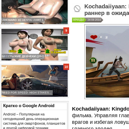
Kochadaiiyaan:
раннер в ожид
АРКАДЫ
24-04-2014
UMEMARO 3D HENTAI PART 1
БЕССТЫЖИЕ ДЕВЧЕКИ (18+)
NEED FOR SPEED: HIGH STAKES...
Кратко о Google Android
Kochadaiiyaan: Kingd
Android – Популярная на
фильма. Управляя глав
сегодняшний день операционная
врагов и избегая ловуш
система для смартфонов, планшетов
главного злодея.
и другой цифровой техники.