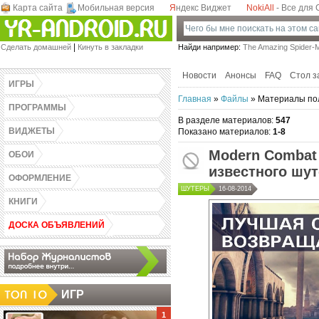
Карта сайта
Мобильная версия
Я
ндекс Виджет
NokiAll
- Все для
Games-Androidz.Ru - Скачать программы,
|
Сделать домашней
Кинуть в закладки
Найди например:
The Amazing Spider-M
виджеты, обои, темы и игры для Андроид
бесплатно! Весь софт в одном месте.
Новости
Анонсы
FAQ
Стол з
ИГРЫ
Главная
»
Файлы
» Материалы пол
ПРОГРАММЫ
В разделе материалов
:
547
ВИДЖЕТЫ
Показано материалов
:
1-8
Modern Combat 
ОБОИ
известного шут
ОФОРМЛЕНИЕ
ШУТЕРЫ
16-08-2014
КНИГИ
ДОСКА ОБЪЯВЛЕНИЙ
ИГР