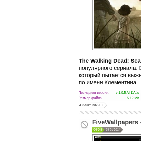
The Walking Dead: Se
популярного сериала. В
который пытается выжи
по имени Клементина.
Последняя версия:
v.1.0.5 All LVL's
Размер файла:
5.12 Mb
ИСКАЛИ: 996 ЧЕЛ
FiveWallpapers
ОБОИ
28-01-2014